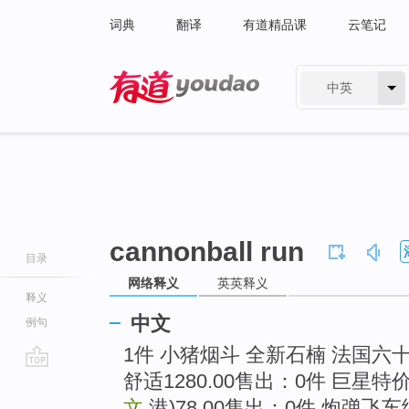
词典
翻译
有道精品课
云笔记
中英
有道 - 网易旗下搜索
cannonball run
目录
网络释义
英英释义
释义
中文
例句
1件 小猪烟斗 全新石楠 法国六十
舒适1280.00售出：0件 巨星特价
go
top
文
.港)78.00售出：0件 炮弹飞