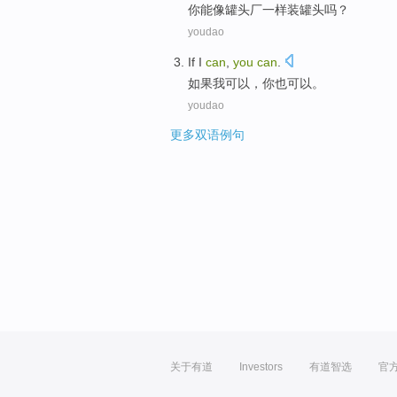
你
能
像
罐头厂
一样装罐头吗？
youdao
If
I
can
,
you
can
.
如果
我
可以
，
你
也可以。
youdao
更多双语例句
关于有道
Investors
有道智选
官