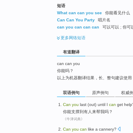
top
短语
What can can you see
你能看见什么
Can Can You Party
唱片名
can you can can can
可以可以 ; 你可
更多
网络短语
有道翻译
can can you
你能吗？
以上为机器翻译结果，长、整句建议使用
双语例句
原声例句
权威
Can
you
last (out)
until
I
can
get
help
你
能
支撑
到有人
来
帮
我
吗？
《牛津词典》
Can
you
can
like
a cannery
?