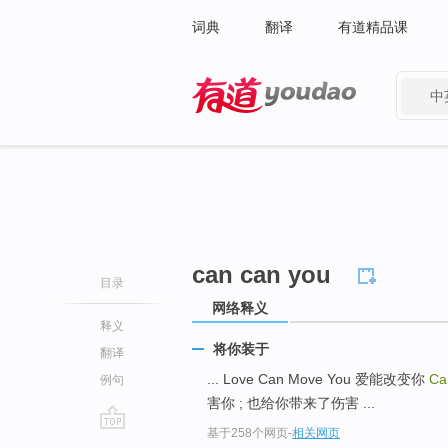
词典
翻译
有道精品课
中
有道 - 网易旗下搜索
can can you
目录
网络释义
释义
将你装于
翻译
... Love Can Move You 爱能改变你
Ca
例句
害你 ; 也给你带来了伤害 ...
基于258个网页
-
相关网页
go