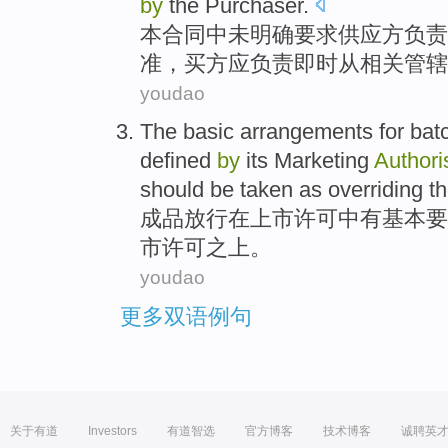
by
the Purchaser
.
本
合同
中
未
明确
要求
供应方
负责
准
，买方
应
负责即时
从
相关管辖
youdao
The
basic
arrangements for
bat
defined
by
its Marketing
Authori
should
be
taken as overriding 
成品放行
在
上市
许可中有
基本
要
市许可之上。
youdao
更多双语例句
关于有道
Investors
有道智选
官方博客
技术博客
诚聘英