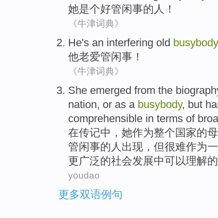
她
是个好
管闲事
的人！
《牛津词典》
He
's an interfering old
busybod
他
老
爱管闲事！
《牛津词典》
She
emerged
from
the
biograph
nation
,
or
as
a
busybody
,
but
ha
comprehensible
in
terms
of
bro
在
传记中
，
她
作为
整个
国家
的
母
管闲事
的人出现，
但
很难
作为一
更广泛
的
社会
发展中
可以
理解
的
youdao
更多双语例句