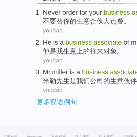
Never
order for
your
business
a
不要
替
你
的
生意
合伙人点餐
。
youdao
He
is
a
business
associate
of
m
他
是
我
生意
上
的
往来
对象。
youdao
Mr.miller
is
a
business
associat
米勒先生
是
我们
公司
的
生意
伙伴
youdao
更多双语例句