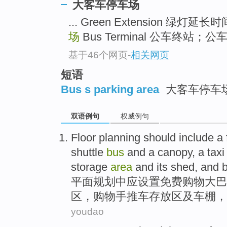
大客车停车场
... Green Extension 绿灯延长
场
Bus Terminal 公车终站；公
基于46个网页
-
相关网页
短语
Bus s parking area
大客车停车
双语例句
权威例句
Floor
planning
should include
a
shuttle
bus
and
a canopy
,
a taxi
storage
area
and
its shed, and 
平面
规划中
应
设置
免费
购物
大巴
区
，购物
手推车
存放
区及
车棚
，
youdao