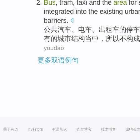
Bus
,
tram
,
taxi
and
the
area
for
integrated into
the
existing
urba
barriers
.
公共汽车
、
电车
、
出租车
的
停车
有的
城市
结构
当中，所以
不
构成
youdao
更多双语例句
关于有道
Investors
有道智选
官方博客
技术博客
诚聘英