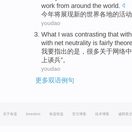
work
from around the
world
.
今年
将
展现
新的
世界各地
的
活动
youdao
What I
was contrasting that
with
with net neutrality
is
fairly theore
我
要指出
的
是
，
很多
关于
网络
中
上谈兵
”。
youdao
更多双语例句
关于有道
Investors
有道智选
官方博客
技术博客
诚聘英