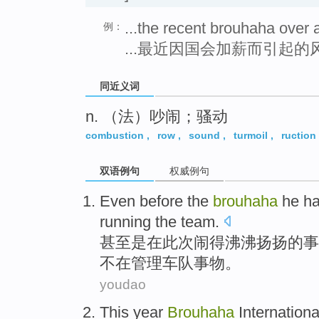
...the recent brouhaha over 
例：
...最近因国会加薪而引起的
同近义词
n. （法）吵闹；骚动
combustion
,
row
,
sound
,
turmoil
,
ruction
双语例句
权威例句
Even
before
the
brouhaha
he
ha
running
the
team
.
甚至是
在
此次
闹
得
沸沸扬扬的事
不在管理车队事物。
youdao
This year
Brouhaha
Internation