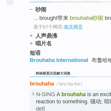
go
吵闹
top
... brought带来
brouhaha
吵闹
br
基于67个网页
-
相关网页
人声鼎沸
唱片名
短语
Brouhaha International
布魯哈
柯林斯英汉双解大词典
brouhaha
/ˈbruːhɑːhɑː/
N-SING
A
brouhaha
is an excit
1.
reaction to something. 骚动; 
det]