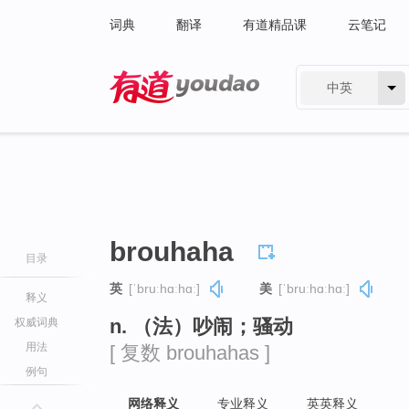
词典
翻译
有道精品课
云笔记
中英
有道 - 网易旗下搜索
brouhaha
目录
英
[ˈbruːhɑːhɑː]
美
[ˈbruːhɑːhɑː]
释义
n. （法）吵闹；骚动
权威词典
用法
[ 复数 brouhahas ]
例句
网络释义
专业释义
英英释义