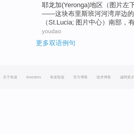
耶龙加(
Yeronga
)
地区
（
图片
左
——
这块
布里斯班
河
河湾
岸边的
（St.Lucia; 图片中心）
南部
，
youdao
更多双语例句
关于有道
Investors
有道智选
官方博客
技术博客
诚聘英