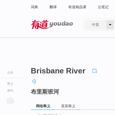
词典
翻译
有道精品课
云笔记
中英
有道 - 网易旗下搜索
Brisbane River
目录
释义
布里斯班河
例句
网络释义
英英释义
go
top