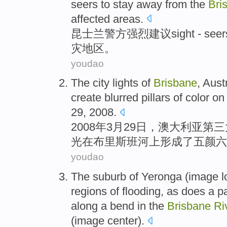
seers
to stay away from
the
Bri
affected
areas
.
昆士兰
警方
强烈
建议
sight - se
灾
地区
。
youdao
The
city
lights
of
Brisbane
,
Austr
create blurred pillars
of
color
on
29
, 2008.
2008年
3月
29日，
澳大利亚
第三
光
在
布里斯班
河
上
形成
了
五颜六
youdao
The suburb of
Yeronga
(
image
l
regions
of
flooding, as
does a
p
along a
bend
in
the
Brisbane
Ri
(
image
center
).