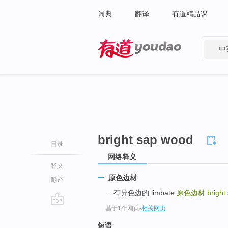
词典
翻译
有道精品课
中
有道 - 网易旗下搜索
bright sap wood
目录
网络释义
释义
原色边材
翻译
... 有异色边的 limbate
原色边材
bright
基于1个网页
-
相关网页
go
top
短语