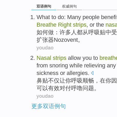
双语例句
权威例句
What to
do
:
Many
people
benefi
Breathe
Right
strips
,
or
the
nasa
如何
做
：
许多
人
都
从
呼吸
贴中
受
扩张器Nozovent
。
youdao
Nasal
strips
allow
you
to
breath
from snoring
while
relieving an
sickness
or
allergies
.
鼻
贴不仅
让
你
呼吸
顺畅，在你
因
可以
有效
对付
呼噜问题
。
youdao
更多双语例句