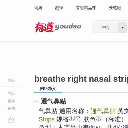
词典
翻译
有道精品课
云笔记
中英
有道 - 网易旗下搜索
breathe right nasal str
目录
网络释义
释义
通气鼻贴
翻译
例句
气鼻贴 通用名称：
通气鼻贴
英
Strips
规格型号 肤色型（标准）
go
色型：本产品由表面材...共4次