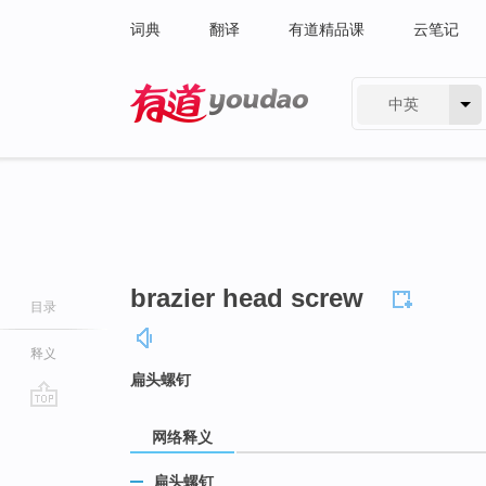
词典
翻译
有道精品课
云笔记
中英
有道 - 网易旗下搜索
brazier head screw
目录
释义
扁头螺钉
go
网络释义
top
扁头螺钉