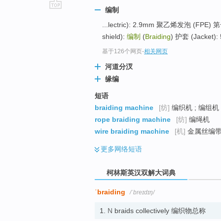
编制
go
...lectric): 2.9mm 聚乙烯发泡 (FPE) 第
top
shield):
编制
(
Braiding
) 护套 (Jacket)
基于126个网页
-
相关网页
河道分汊
缘编
短语
braiding machine
[纺]
编织机 ; 编组机 
rope braiding machine
[纺]
编绳机
wire braiding machine
[机]
金属丝编带机
更多
网络短语
柯林斯英汉双解大词典
ˈbraiding
/ˈbreɪdɪŋ/
1.
N
braids collectively 编织物总称