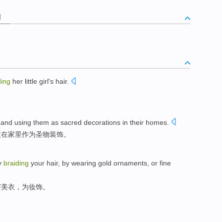
词
ding
her little girl's
hair
.
and using them
as
sacred
decorations
in
their homes
.
放在
家里
作为
圣物
装饰
。
by
braiding
your hair
, by
wearing
gold ornaments
, or fine
穿美衣，为妆饰。