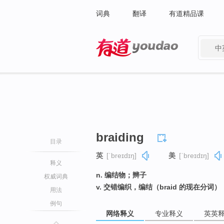
词典
翻译
有道精品课
中
有道 - 网易旗下搜索
braiding
目录
英
[ˈbreɪdɪŋ]
美
[ˈbreɪdɪŋ]
释义
n. 编结物；辫子
权威词典
v. 交错编织，编结（braid 的现在分词）
用法
例句
网络释义
专业释义
英英