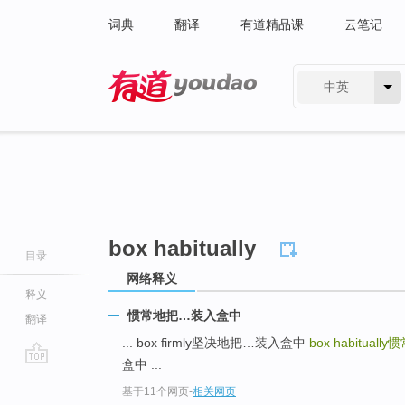
词典
翻译
有道精品课
云笔记
中英
有道 - 网易旗下搜索
box habitually
目录
网络释义
释义
惯常地把…装入盒中
翻译
... box firmly坚决地把…装入盒中
box habitually
惯
盒中 ...
go
基于11个网页
-
相关网页
top