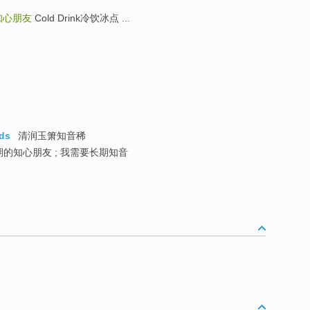
知心朋友
Cold Drink冷饮冰点 ...
ds
清润玉箫知音稀
的知心朋友 ; 我需要长期知音