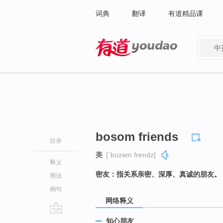
词典
翻译
有道精品课
中
有道 - 网易旗下搜索
bosom friends
目录
美
[ˈbʊzəm frendz]
释义
密友：指关系亲密、深厚、真诚的朋友。
用法
例句
网络释义
go
知心朋友