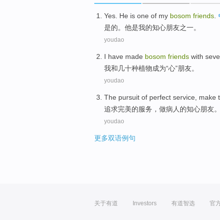
Yes
.
He
is
one of
my
bosom
friends
.
是的
。
他
是
我
的
知心
朋友
之一。
youdao
I
have
made
bosom
friends
with
seve
我
和
几十
种
植物
成为
“心”
朋友
。
youdao
The
pursuit
of
perfect
service
,
make
追求
完美的
服务
，
做
病人
的
知心
朋友
youdao
更多双语例句
关于有道
Investors
有道智选
官