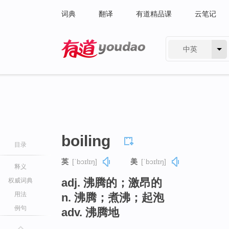
词典
翻译
有道精品课
云笔记
中英
有道 - 网易旗下搜索
boiling
目录
英
[ˈbɔɪlɪŋ]
美
[ˈbɔɪlɪŋ]
释义
adj. 沸腾的；激昂的
权威词典
用法
n. 沸腾；煮沸；起泡
例句
adv. 沸腾地