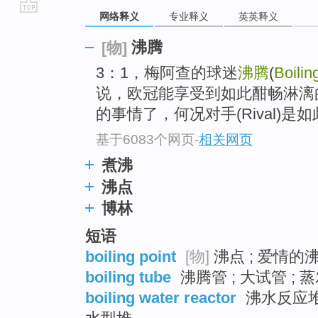
网络释义
专业释义
英英释义
go
top
沸腾
[物]
3：1，梅阿查的球迷
沸腾
(
Boilin
说，欧冠能享受到如此酣畅淋漓
的事情了，何况对手(Rival)是如此
基于6083个网页
-
相关网页
煮沸
沸点
博林
短语
boiling point
[物]
沸点 ; 爱情的沸
boiling tube
沸腾管 ; 大试管 ; 
boiling water reactor
沸水反应堆 