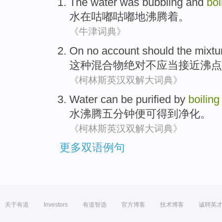
The water
was bubbling
and
boi
水
在
咕嘟
咕嘟地沸腾着。
《牛津词典》
On
no
account
should
the
mixtu
这种
混合物
绝对不
应当
接近
沸点
《柯林斯英汉双解大词典》
Water
can be
purified
by
boiling
水
沸腾
五
分钟
便
可
得到
净化
。
《柯林斯英汉双解大词典》
更多双语例句
关于有道
Investors
有道智选
官方博客
技术博客
诚聘英