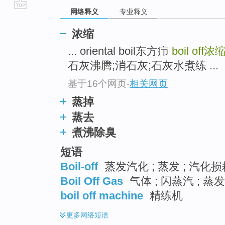
网络释义
专业释义
go
top
浓缩
... oriental boil东方疖
boil off
浓
石灰沸腾;消石灰;石灰水煮练 ...
基于16个网页
-
相关网页
蒸掉
蒸去
煮沸除臭
短语
Boil-off
蒸发汽化 ; 蒸发 ; 汽化损
Boil Off Gas
气体 ; 闪蒸汽 ; 蒸
boil off machine
精练机
更多
网络短语