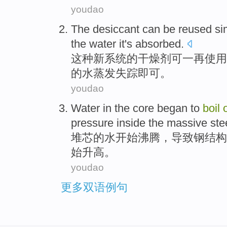
youdao
The
desiccant
can be
reused
si
the
water
it
's absorbed
.
这种
新系统的
干燥剂
可
一再使用
的
水
蒸发
失踪即可。
youdao
Water
in
the
core
began to
boil
o
pressure
inside
the
massive ste
堆芯
的
水
开始
沸腾
，导致
钢
结构
始升高。
youdao
更多双语例句