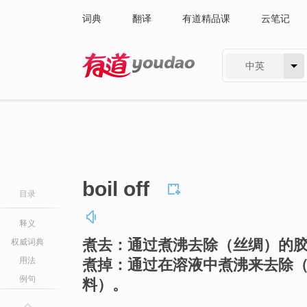
词典
翻译
有道精品课
云笔记
中英
有道 - 网易旗下搜索
boil off
目录
释义
煮去：通过煮沸去除（丝绸）的
权威词典
用法
煮掉：通过在溶液中煮沸来去除
例句
料）。