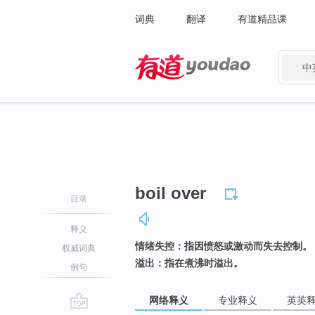
词典
翻译
有道精品课
中
有道 - 网易旗下搜索
boil over
目录
释义
情绪失控：指因愤怒或激动而失去控制。
权威词典
溢出：指在煮沸时溢出。
例句
网络释义
专业释义
英英