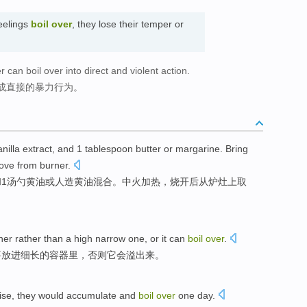
eelings
boil over
, they lose their temper or
can boil over into direct and violent action.
成直接的暴力行为。
anilla extract
,
and
1
tablespoon
butter
or
margarine
. Bring
ove
from
burner
.
和
1
汤勺
黄油
或
人造
黄油混合。
中
火加热
，
烧开后
从
炉灶上
取
ner
rather than a
high narrow
one,
or
it
can
boil
over
.
要放进
细长
的容器里，
否则
它
会
溢出
来。
ise
,
they
would
accumulate
and
boil
over
one
day
.