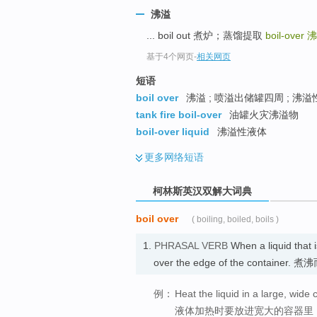
go
沸溢
top
... boil out 煮炉；蒸馏提取
boil-over
沸
基于4个网页
-
相关网页
短语
boil over
沸溢 ; 喷溢出储罐四周 ; 沸溢
tank fire boil-over
油罐火灾沸溢物
boil-over liquid
沸溢性液体
更多
网络短语
柯林斯英汉双解大词典
boil over
( boiling, boiled, boils )
1.
PHRASAL VERB
When a liquid that 
over the edge of the container.
例：
Heat the liquid in a large, wide 
液体加热时要放进宽大的容器里