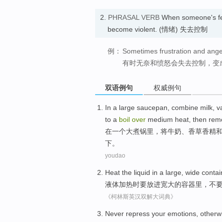
2.
PHRASAL VERB
When someone's f
become violent. (情绪) 失去控制
例：
Sometimes frustration and anger 
有时无奈和愤怒会失去控制，变
双语例句
权威例句
In
a
large
saucepan
,
combine
milk
,
v
to a
boil
over
medium
heat
, then
rem
在
一个
大
煮锅里
，
将
牛奶
、
香草
香精
下
。
youdao
Heat
the
liquid
in a large,
wide
contai
液体
加热时
要放进
宽大
的
容器
里，不
《柯林斯英汉双解大词典》
Never
repress
your
emotions
,
otherw