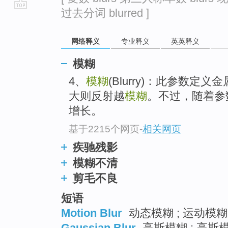
过去分词 blurred ]
go
top
网络释义
专业释义
英英释义
模糊
4、
模糊
(Blurry)：此参数定
大则反射越
模糊
。不过，随着参
增长。
基于2215个网页
-
相关网页
疾驰残影
模糊不清
剪毛不良
短语
Motion Blur
动态模糊 ; 运动模糊 
Gaussian Blur
高斯模糊 ; 高斯模