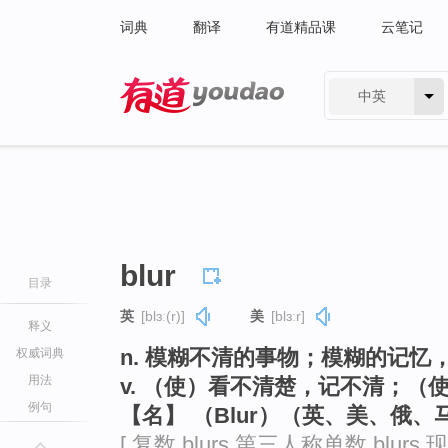
词典
翻译
有道精品课
云笔记
中英
有道 - 网易旗下搜索
blur
目录
英
[blɜː(r)]
美
[blɜːr]
释义
n. 模糊不清的事物；模糊的记忆
权威词典
用法
v. （使）看不清楚，记不清；（
例句
【名】 （Blur）（英、美、俄
[ 复数 blurs 第三人称单数 blurs 现在