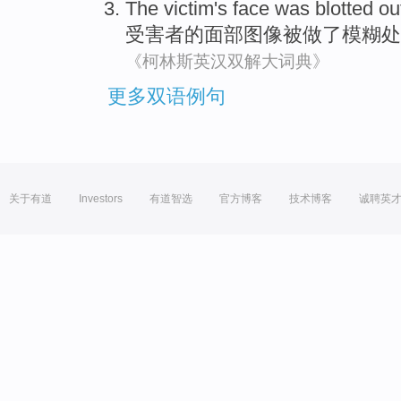
The victim
's
face
was blotted
ou
受害者
的
面部
图像
被
做
了
模糊处
《柯林斯英汉双解大词典》
更多双语例句
关于有道
Investors
有道智选
官方博客
技术博客
诚聘英