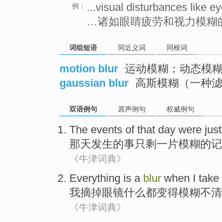
...visual disturbances like ey
例：
…诸如眼睛疲劳和视力模糊
词组短语
同近义词
同根词
motion blur
运动模糊；动态模糊
gaussian blur
高斯模糊（一种滤
双语例句
原声例句
权威例句
The
events
of
that
day
were just
那天
发生
的
事
只剩
一
片
模糊
的记
《牛津词典》
Everything
is
a
blur
when
I
take
我
摘掉眼镜
什么
都变得
模糊不清
《牛津词典》