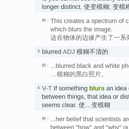
longer distinct. 使变模糊; 变模
This creates a spectrum of c
例：
which blurs the image.
这在物体的边缘产生了一系
blurred
ADJ
模糊不清的
3.
...blurred black and white p
例：
…模糊的黑白照片。
V-T
If something
blurs
an idea o
4.
between things, that idea or dis
seems clear. 使…变模糊
...her belief that scientists ar
例：
between "how" and "why" qu