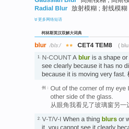
Radial Blur
放射模糊 ; 射线模糊
更多
网络短语
柯林斯英汉双解大词典
blur
CET4 TEM8
/blɜː/
( blu
N-COUNT
A
blur
is a shape or
1.
see clearly because it has no dis
because it is moving very fa
Out of the corner of my eye
例：
other side of the glass.
从眼角我看见了玻璃窗另一
V-T/V-I
When a thing
blurs
or 
2.
it, you cannot see it clearly be