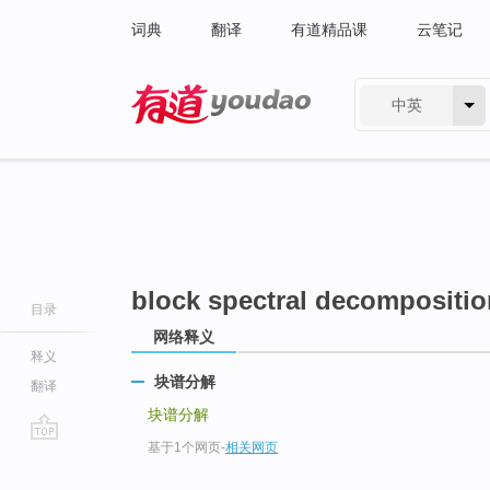
词典
翻译
有道精品课
云笔记
中英
有道 - 网易旗下搜索
block spectral decompositio
目录
网络释义
释义
块谱分解
翻译
块谱分解
基于1个网页
-
相关网页
go
top