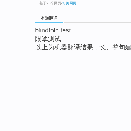
基于20个网页
-
相关网页
有道翻译
blindfold test
眼罩测试
以上为机器翻译结果，长、整句