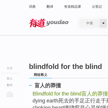
词典
翻译
有道精品课
云笔记
中英
有道 - 网易旗下搜索
blindfold for the blind
目录
网络释义
释义
盲人的莽撞
翻译
Blindfold for the blind
盲人的莽撞
dying earth死去的手足正行走于死
go
top
choking heart缠绕窒息心灵的绳套