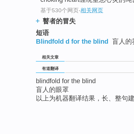
基于530个网页
-
相关网页
瞽者的冒失
短语
Blindfold d for the blind
盲人的
相关文章
有道翻译
blindfold for the blind
盲人的眼罩
以上为机器翻译结果，长、整句