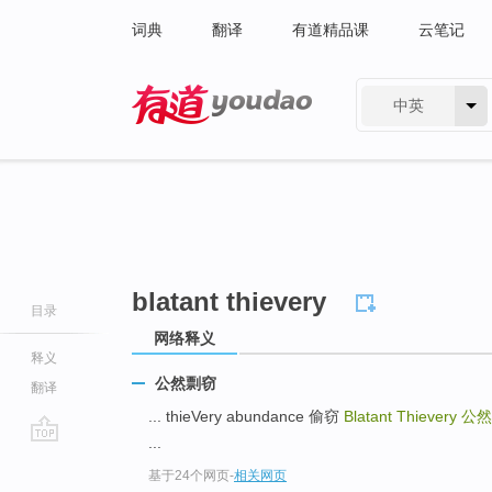
词典
翻译
有道精品课
云笔记
中英
有道 - 网易旗下搜索
blatant thievery
目录
网络释义
释义
公然剽窃
翻译
... thieVery abundance 偷窃
Blatant Thievery
公然
...
go
基于24个网页
-
相关网页
top