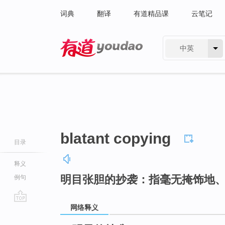
词典
翻译
有道精品课
云笔记
中英
有道 - 网易旗下搜索
blatant copying
目录
释义
明目张胆的抄袭：指毫无掩饰地
例句
网络释义
go
top