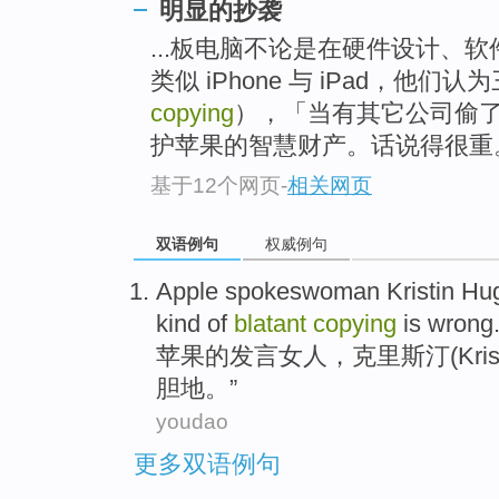
明显的抄袭
...板电脑不论是在硬件设计、
类似 iPhone 与 iPad，他们
copying
），「当有其它公司偷
护苹果的智慧财产。话说得很重
基于12个网页
-
相关网页
双语例句
权威例句
Apple
spokeswoman
Kristin
Hugu
kind of
blatant
copying
is wrong.
苹果
的
发言
女人，
克里斯
汀(Kri
胆
地。”
youdao
更多双语例句