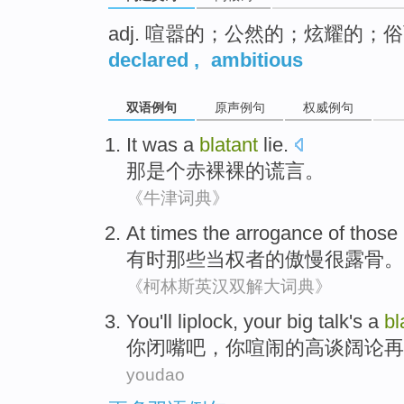
adj. 喧嚣的；公然的；炫耀的；
declared
,
ambitious
双语例句
原声例句
权威例句
It
was a
blatant
lie
.
那
是个
赤裸裸
的
谎言
。
《牛津词典》
At times
the
arrogance
of
those
有时
那些
当权者
的
傲慢
很
露骨。
《柯林斯英汉双解大词典》
You
'll liplock
,
your
big
talk's a
bl
你
闭嘴
吧，
你
喧闹的
高谈阔论
再
youdao