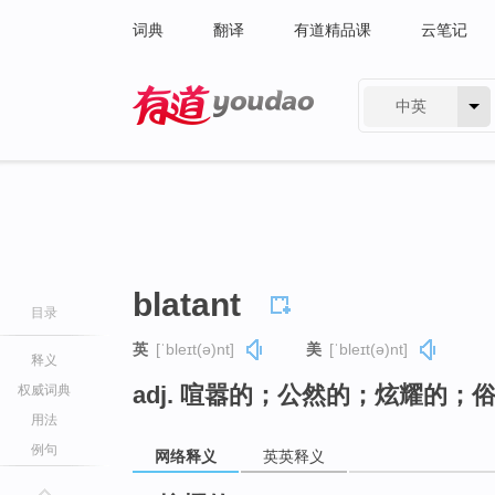
词典
翻译
有道精品课
云笔记
中英
有道 - 网易旗下搜索
blatant
目录
英
[ˈbleɪt(ə)nt]
美
[ˈbleɪt(ə)nt]
释义
adj. 喧嚣的；公然的；炫耀的；
权威词典
用法
例句
网络释义
英英释义