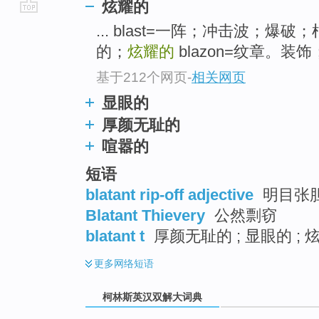
炫耀的
go
... blast=一阵；冲击波；爆破
top
的；
炫耀的
blazon=纹章。装
基于212个网页
-
相关网页
显眼的
厚颜无耻的
喧嚣的
短语
blatant rip-off adjective
明目张
Blatant Thievery
公然剽窃
blatant t
厚颜无耻的 ; 显眼的 ; 
更多
网络短语
柯林斯英汉双解大词典