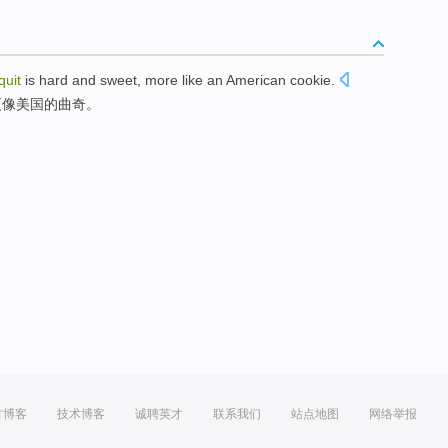
quit
is
hard
and
sweet
,
more
like
an American
cookie
.
更
像
美国
的
曲奇
。
方博客
技术博客
诚聘英才
联系我们
站点地图
网络举报