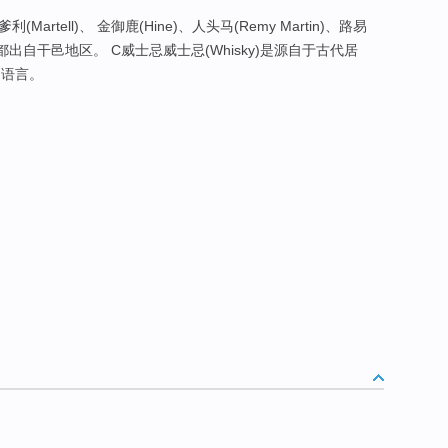
(Martell)、 金御鹿(Hine)、人头马(Remy Martin)、路易
都出自干邑地区。 C威士忌威士忌(Whisky)是源自于古代居
的语言。