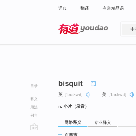
词典
翻译
有道精品课
中
有道 - 网易旗下搜索
bisquit
目录
英
[ˈbɪskwɪt]
美
[ˈbɪskwɪt]
释义
n. 小片（录音）
用法
例句
网络释义
专业释义
go
百事吉