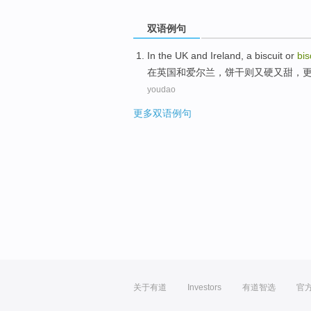
双语例句
In
the UK
and
Ireland
, a
biscuit
or
bis
在
英国
和
爱尔兰
，
饼干
则
又
硬
又
甜
，
youdao
更多双语例句
关于有道
Investors
有道智选
官