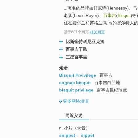
top
...著名的品牌如轩尼诗(Hennessy)、马爹利
老爹(Louis Royer)、
百事吉
(
Bisquit
)等
住在爱尔兰和苏格兰高 地的塞尔特人
基于687个网页
-
相关网页
比斯奎特科尼亚克酒
百事吉干邑
三星百事吉
短语
Bisquit Prvivilege
百事吉
cognac bisquit
百事吉白兰地
bisquit privilege
百事吉世纪珍藏
更多
网络短语
同近义词
n. 小片（录音）
snippet
,
sippet