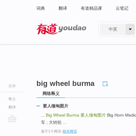
词典
翻译
有道精品课
云笔记
中英
有道 - 网易旗下搜索
big wheel burma
目录
网络释义
释义
要人缅甸图片
翻译
...
Big Wheel Burma
要人缅甸图片
Big Horn Med
车 ; 大转轮 ...
go
基于1个网页
-
相关网页
top