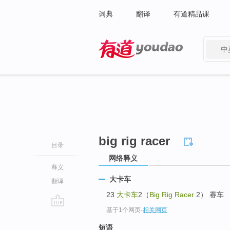
词典
翻译
有道精品课
中
有道 - 网易旗下搜索
big rig racer
目录
网络释义
释义
大卡车
翻译
23
大卡车
2（
Big Rig Racer
2） 赛车
基于1个网页
-
相关网页
go
top
短语