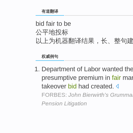
top
有道翻译
bid fair to be
公平地投标
以上为机器翻译结果，长、整句
权威例句
Department of Labor wanted t
presumptive premium in
fair
mark
takeover
bid
had created.
FORBES:
John Bierwirth's Grumma
Pension Litigation