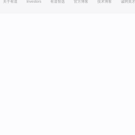
关于有道
Investors
有道智选
官方博客
技术博客
诚聘英