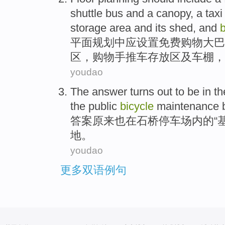
shuttle bus
and
a canopy
,
a taxi
storage
area
and
its shed, and
平面
规划中
应
设置
免费
购物
大巴
区
，购物
手推车
存放
区及
车棚
，
youdao
The answer
turns out
to
be
in
th
the
public
bicycle
maintenance
答案
原来
也
在
石桥
停车场
内
的
“
地
。
youdao
更多双语例句