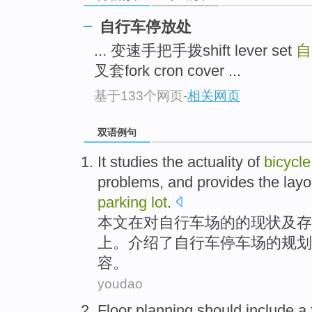
自行车停放处
... 变速手把手拨shift lever set
自
叉套fork cron cover ...
基于133个网页
-
相关网页
双语例句
It studies
the
actuality
of
bicycle
problems
, and provides
the
layo
parking
lot
.
本文
在对
自行车
场
的
的
现状
及
存
上。介绍了自行车
停车场
的
规划
容。
youdao
Floor
planning
should include
a