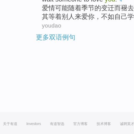
爱情
可能
随着
季节
的
变迁而褪去
其
等着
别人
来
爱
你
，
不如
自己
学
youdao
更多双语例句
关于有道
Investors
有道智选
官方博客
技术博客
诚聘英