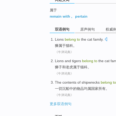
属于
remain with
,
pertain
双语例句
原声例句
权威
Lions
belong
to
the
cat family
.
狮
属于
猫科
。
《牛津词典》
Lions
and
tigers
belong
to
the
cat fam
狮子
和
老虎
属于
猫科
。
《牛津词典》
The contents of
shipwrecks
belong
to
一切沉船中的物品均
属
国家
所有。
《牛津词典》
更多双语例句