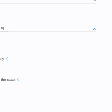
例句
ily
.
the
state
.