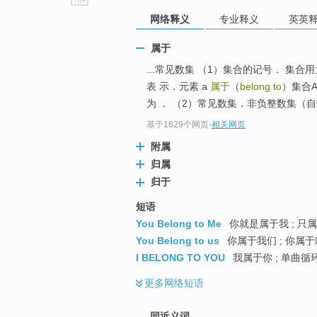
go
网络释义
专业释义
英英
top
属于
...常见数集 （1）集合的记号． 集合用大
表 示．元素 a
属于
（
belong to
）集合A
为 ． （2）常见数集．非负整数集（自然
基于1629个网页
-
相关网页
附属
归属
归于
短语
You Belong to Me
你就是属于我 ; 只属
You Belong to us
你属于我们 ; 你属
I BELONG TO YOU
我属于你 ; 单曲循环
更多
网络短语
同近义词