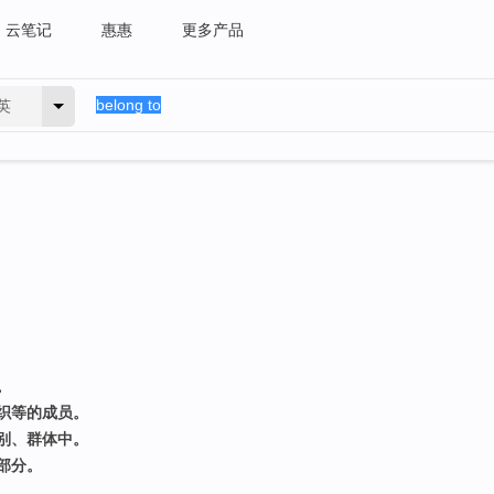
云笔记
惠惠
更多产品
英
。
织等的成员。
别、群体中。
部分。