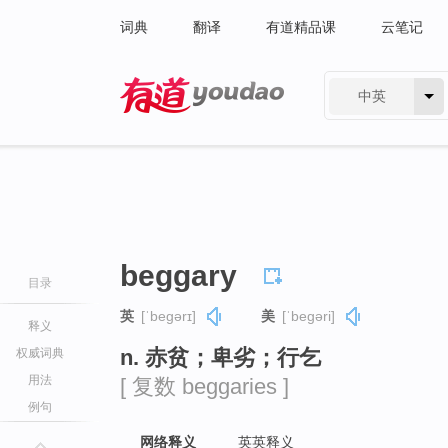
词典
翻译
有道精品课
云笔记
中英
有道 - 网易旗下搜索
beggary
目录
英
[ˈbeɡərɪ]
美
[ˈbeɡəri]
释义
n. 赤贫；卑劣；行乞
权威词典
用法
[ 复数 beggaries ]
例句
网络释义
英英释义