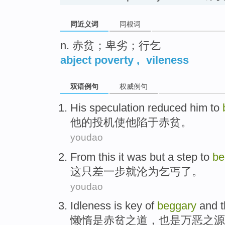
同近义词
同根词
n. 赤贫；卑劣；行乞
abject poverty
,
vileness
双语例句
权威例句
His
speculation reduced
him
to
他
的
投机
使
他
陷于
赤贫。
youdao
From
this it
was
but
a
step
to
be
这
只
差
一步
就
沦为
乞丐了
。
youdao
Idleness
is
key of
beggary
and 
懒惰
是
赤贫
之道，也是
万恶之
源