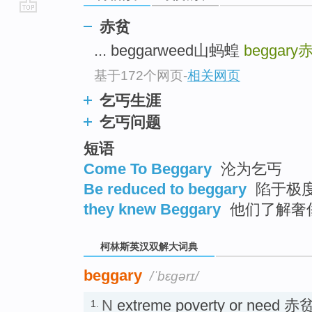
go
赤贫
top
... beggarweed山蚂蝗
beggary
基于172个网页
-
相关网页
乞丐生涯
乞丐问题
短语
Come To Beggary
沦为乞丐
Be reduced to beggary
陷于极
they knew Beggary
他们了解奢
柯林斯英汉双解大词典
beggary
/ˈbɛɡərɪ/
N
extreme poverty or need 赤
1.