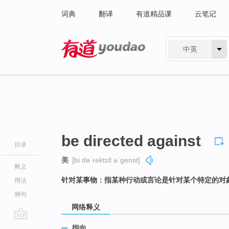
词典
翻译
有道精品课
云笔记
中英
有道 - 网易旗下搜索
be directed against
目录
美
[bi dəˈrektɪd əˈɡenst]
释义
针对某事物：指某种行动或言论是针对某个特定的对
用法
例句
网络释义
go
指向