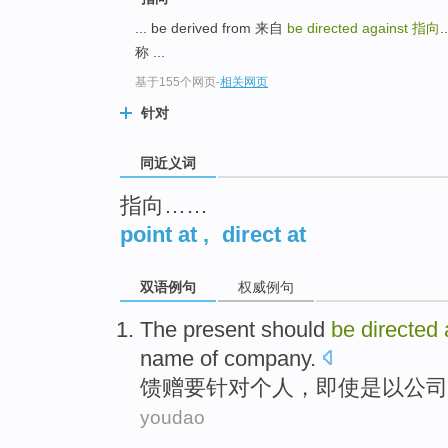
top
... be derived from 来自
be directed against
指向
.
称 ...
基于155个网页
-
相关网页
针对
同近义词
指向……
point at
,
direct at
双语例句
权威例句
The present
should
be
directed
name
of
company
.
馈赠
要
针对
个人
，
即使
是以
公司
youdao