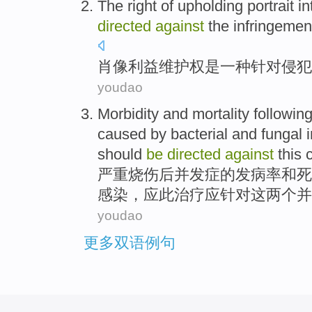
The
right
of
upholding
portrait
in
directed
against
the
infringemen
肖像
利益
维护
权
是
一种
针对
侵犯
youdao
Morbidity
and
mortality
followin
caused
by bacterial
and
fungal
should
be
directed
against
this
严重
烧伤
后并发症的
发病率
和
死
感染
，
应此
治疗
应
针对
这
两个并
youdao
更多双语例句