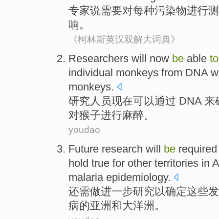
专家
说
需要
对
每种
污染物
进行
测
响
。
《柯林斯英汉双解大词典》
Researchers
will now
be
able
to
individual
monkeys
from
DNA
w
monkeys.
研究人员
现在
可以
通过
DNA
来
对
猴子进行麻醉。
youdao
Future
research
will
be
required
hold true for
other territories
in
A
malaria
epidemiology
.
还
需
做
进一步
研究
以
确定
这些
发
病
的
亚洲
和
大洋洲
。