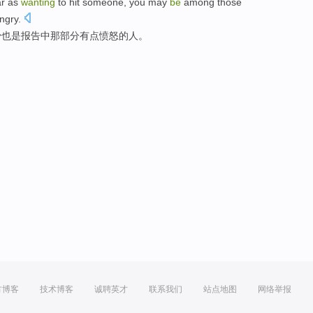
ar as
wanting
to
hit someone,
you
may
be
among
those
ngry
.
少
也是
报告
中
那部分
有点
愤怒
的
人
。
方博客
技术博客
诚聘英才
联系我们
站点地图
网络举报