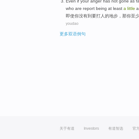
Even if
your
anger
has not
gone
as f
who
are
report
being
at least
a
little
a
即使
你
没有
到
要打人
的
地步
，
那
你
至
youdao
更多双语例句
关于有道
Investors
有道智选
官