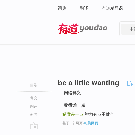
词典
翻译
有道精品课
中
有道 - 网易旗下搜索
be a little wanting
目录
网络释义
释义
稍微差一点
翻译
稍微差一点
;智力有点不健全
例句
基于1个网页
-
相关网页
go