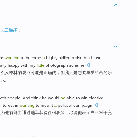
人工翻译
。
’re
wanting
to become
a
highly skilled
artist
,
but
I
just
ally
happy
with
my
little
photograph
scheme
.
那么
麦
格林的观点
可能
是
正确
的，
但
我
只是
想
要
享受
绘画
的乐
方式。
ith people,
and
think
he
would
be
able
to win elective
interest in
wanting
to mount
a
political
campaign
.
认为
他
有
能力
通过选举
获得
任何职位，
尽管
他
表示
自己对于竞