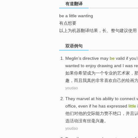
有道翻译
top
be a little wanting
有点想要
以上为机器翻译结果，长、整句建议使用
双语例句
Meglin’s directive
may
be
valid
if
you
wanted
to
enjoy
drawing
and
I
was re
如果
你
希望
成为
一个
专业
的
艺术家
，
趣，
而且
我
真的
非常
喜欢
自己的绘画
youdao
They
marvel at
his
ability
to
connect
w
office,
even if
he
has
expressed
little
他们
对
他
的交际
能力
赞不绝口
，
并且
选活动
没有
丝毫兴趣。
youdao