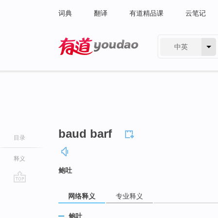
词典
翻译
有道精品课
云笔记
中英
有道 - 网易旗下搜索
baud barf
目录
释义
鲍吐
go
网络释义
专业释义
top
鲍吐