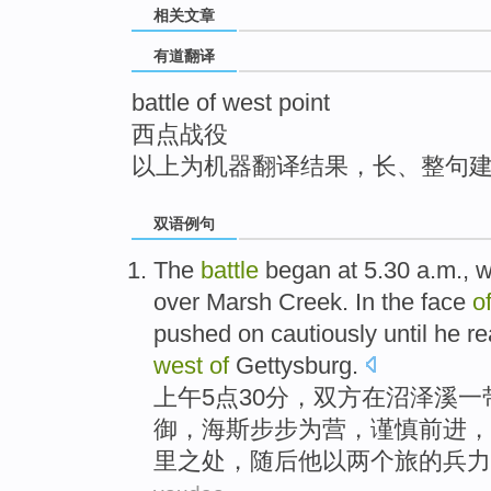
相关文章
top
有道翻译
battle of west point
西点战役
以上为机器翻译结果，长、整句
双语例句
The
battle
began at 5.30 a.m., 
over Marsh
Creek
. In the
face
o
pushed
on
cautiously
until
he
re
west
of
Gettysburg
.
上午5点30分，双方在
沼泽
溪
一
御，海斯步步为营，
谨慎
前进，
里之处
，随后
他
以两个旅的兵力