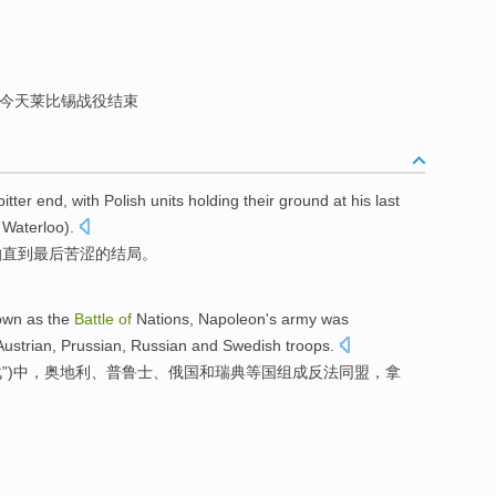
今天莱比锡战役结束
bitter
end
, with Polish units holding their ground at his
last
Waterloo).
怕
直到
最后
苦涩
的
结局
。
wn as the
Battle
of
Nations
,
Napoleon's
army
was
Austrian
,
Prussian
,
Russian
and
Swedish
troops.
战
”)中，
奥地利
、
普鲁士
、
俄国
和
瑞典等国组成反法
同盟
，
拿