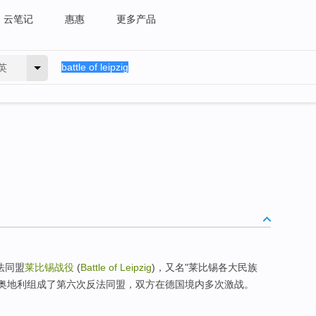
云笔记
惠惠
更多产品
英
法同盟
莱比锡战役
(
Battle of Leipzig
)，又名"莱比锡各大民族
士和奥地利组成了第六次反法同盟，双方在德国境内多次激战。