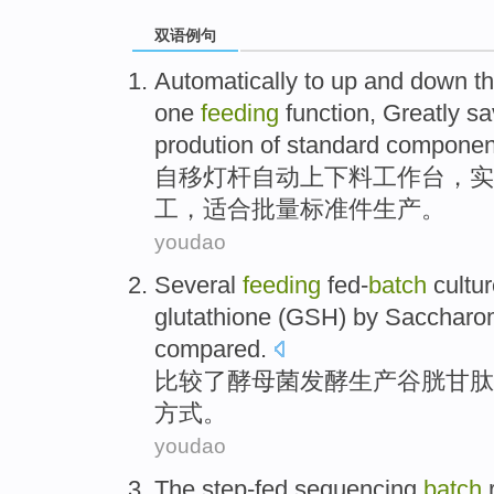
双语例句
Automatically
to
up and down t
one
feeding
function
,
Greatly
sa
prodution of standard componen
自移灯杆
自动
上下
料
工作台
，
实
工
，
适合
批量
标准件
生产。
youdao
Several
feeding
fed-
batch
cultu
glutathione
(
GSH
) by
Saccharom
compared
.
比较
了酵母菌发酵
生产
谷
胱甘肽
方式
。
youdao
The step-fed
sequencing
batch