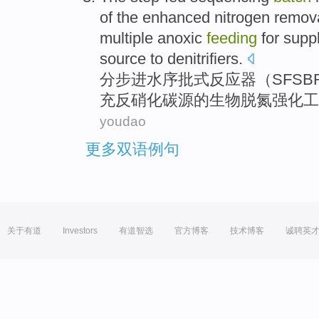
of the
enhanced
nitrogen
remov
multiple
anoxic
feeding
for supp
source
to
denitrifiers
.
分步
进水序
批式
反应器
（
SFSB
充反硝化
碳
源
的
生物
脱
氮
强化
工
youdao
更多双语例句
关于有道
Investors
有道智选
官方博客
技术博客
诚聘英