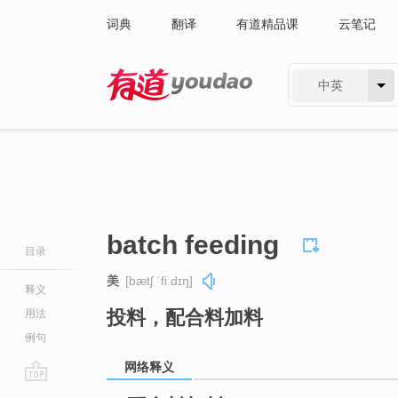
词典
翻译
有道精品课
云笔记
中英
有道 - 网易旗下搜索
batch feeding
目录
美
[bætʃ ˈfiːdɪŋ]
释义
投料，配合料加料
用法
例句
网络释义
go