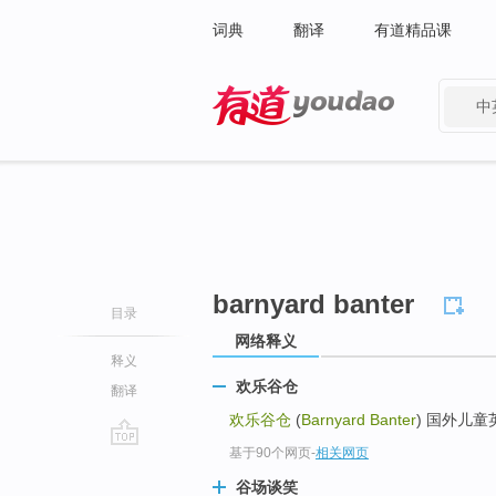
词典
翻译
有道精品课
中
有道 - 网易旗下搜索
barnyard banter
目录
网络释义
释义
欢乐谷仓
翻译
欢乐谷仓
(
Barnyard Banter
) 国外儿童
基于90个网页
-
相关网页
go
top
谷场谈笑