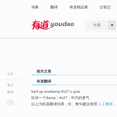
词典
翻译
有道精品课
云笔记
中英
有道 - 网易旗下搜索
相关文章
目录
有道翻译
释义
barf up one&amp;#x27;s guts
翻译
吐掉一个&amp；#x27；年代的勇气
以上为机器翻译结果，长、整句建议使用
人工翻译
go
top