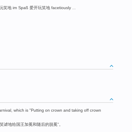
 im Spaß 爱开玩笑地 facetiously ...
arnival
,
which
is "Putting on
crown
and
taking off
crown
“笑谑地给
国王加冕
和
随后的
脱
冕”。