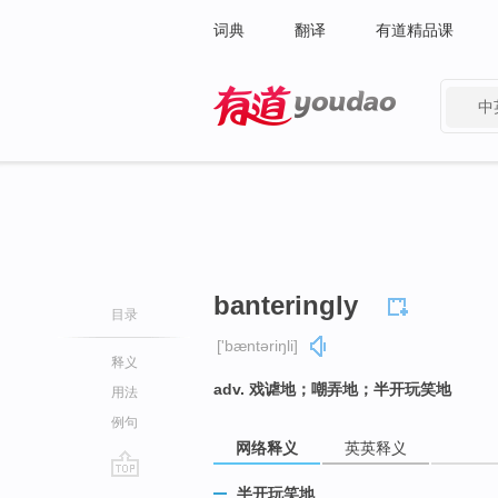
词典
翻译
有道精品课
中
有道 - 网易旗下搜索
banteringly
目录
['bæntəriŋli]
释义
adv. 戏谑地；嘲弄地；半开玩笑地
用法
例句
网络释义
英英释义
go
半开玩笑地