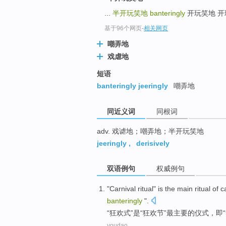
top
...
半开玩笑地
banteringly
开玩笑地 开玩笑地
基于96个网页
-
相关网页
嘲弄地
戏虐地
短语
banteringly jeeringly
嘲弄地
同近义词
同根词
adv. 戏谑地；嘲弄地；半开玩笑地
jeeringly
,
derisively
双语例句
权威例句
"
Carnival
ritual"
is
the main
ritual
of
c
banteringly
".
“
狂欢
式”
是
“
狂欢节
”
最
主要
的
仪式
，
即
youdao