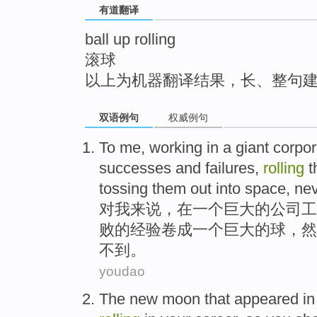
有道翻译
top
ball up rolling
滚球
以上为机器翻译结果，长、整句
双语例句
权威例句
To
me
,
working
in
a
giant
corpor
successes
and
failures
,
rolling
t
tossing
them
out
into
space
,
ne
对
我来说
，
在
一
个
巨大
的
公司
工
败
的经验
卷
成
一个巨大的
球
，
然
不到。
youdao
The
new moon
that
appeared
in