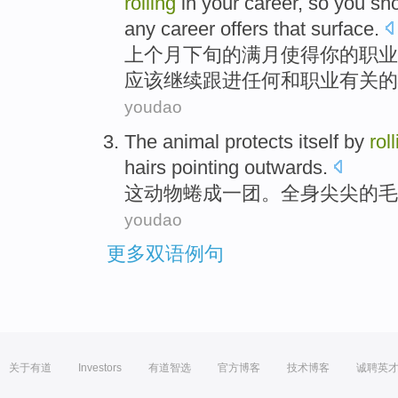
rolling
in
your
career
,
so
you
sh
any
career
offers that surface.
上个月
下旬
的
满月
使得
你
的
职业
应该
继续
跟进
任何
和职业有关的
youdao
The
animal
protects itself by
rol
hairs
pointing outwards
.
这
动物
蜷
成
一
团
。全身尖尖的毛
youdao
更多双语例句
关于有道
Investors
有道智选
官方博客
技术博客
诚聘英