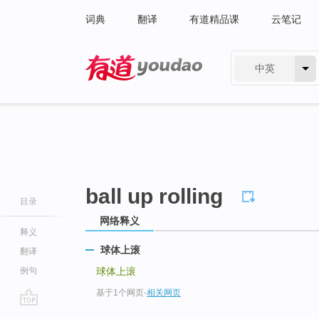
词典
翻译
有道精品课
云笔记
中英
有道 - 网易旗下搜索
ball up rolling
目录
网络释义
释义
球体上滚
翻译
例句
球体上滚
基于1个网页
-
相关网页
go