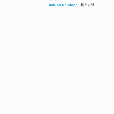
ball-on up-slope
斜上坡球