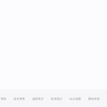
方博客
技术博客
诚聘英才
联系我们
站点地图
网络举报