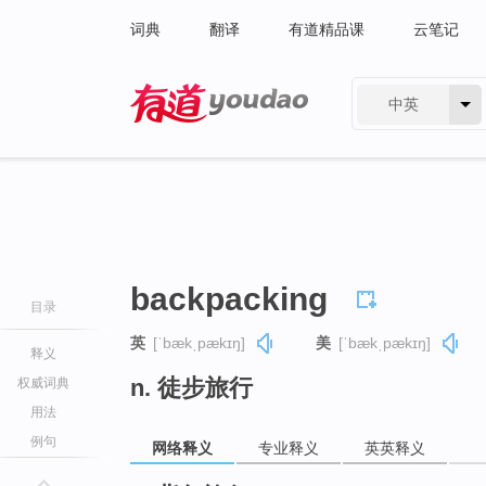
词典
翻译
有道精品课
云笔记
中英
有道 - 网易旗下搜索
backpacking
目录
英
[ˈbækˌpækɪŋ]
美
[ˈbækˌpækɪŋ]
释义
n. 徒步旅行
权威词典
用法
例句
网络释义
专业释义
英英释义