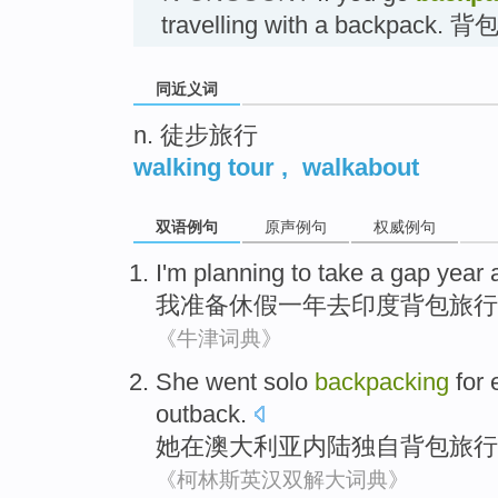
travelling with a backpack.
同近义词
n. 徒步旅行
walking tour
,
walkabout
双语例句
原声例句
权威例句
I'm
planning to
take a gap
year
我
准备
休假
一
年
去
印度
背包旅行
《牛津词典》
She
went solo
backpacking
for
outback
.
她
在
澳大利亚
内陆
独自
背包旅行
《柯林斯英汉双解大词典》