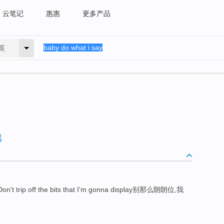
云笔记
惠惠
更多产品
英
on't trip off the bits that I'm gonna display别那么朗朗位,我