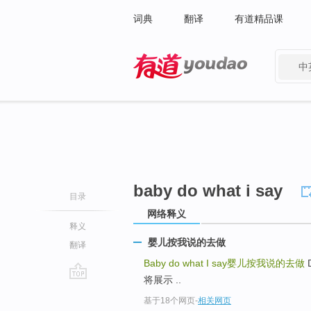
词典
翻译
有道精品课
中
有道 - 网易旗下搜索
baby do what i say
目录
网络释义
释义
婴儿按我说的去做
翻译
Baby do what I say
婴儿按我说的去做
D
将展示 ..
go
基于18个网页
-
相关网页
top