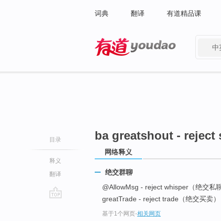
词典
翻译
有道精品课
中
有道 - 网易旗下搜索
ba greatshout - reject
目录
网络释义
释义
绝交群聊
翻译
@AllowMsg - reject whisper（绝交
greatTrade - reject trade（绝交买卖） 
go
基于1个网页
-
相关网页
top