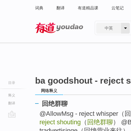
词典
翻译
有道精品课
云笔记
中英
有道 - 网易旗下搜索
ba goodshout - reject 
目录
网络释义
释义
回绝群聊
翻译
@AllowMsg - reject whisp
reject shouting
（
回绝群聊
） @Ba 
go
top
tradvertisinge（回绝营业来往） .