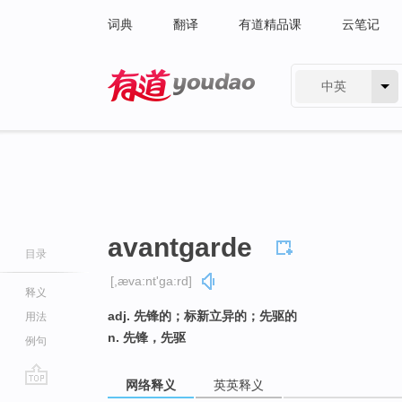
词典
翻译
有道精品课
云笔记
中英
有道 - 网易旗下搜索
avantgarde
目录
[,æva:nt'ga:rd]
释义
adj. 先锋的；标新立异的；先驱的
用法
n. 先锋，先驱
例句
网络释义
英英释义
go