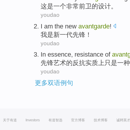
这
是
一个
非常
前卫的
设计
。
youdao
I am
the
new
avantgarde
!
我
是
新
一代先锋！
youdao
In essence
,
resistance
of
avant
先锋
艺术
的
反抗
实质上
只是
一种
youdao
更多双语例句
关于有道
Investors
有道智选
官方博客
技术博客
诚聘英