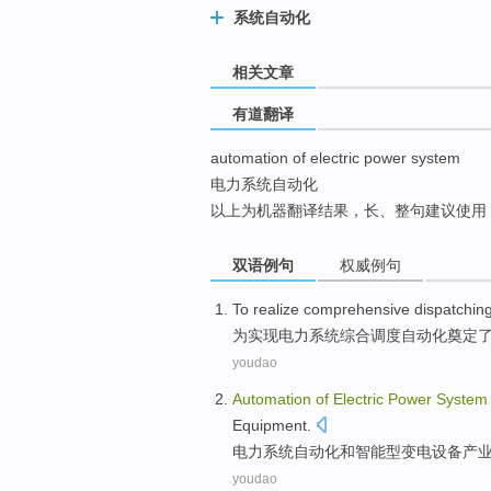
系统自动化
top
相关文章
有道翻译
automation of electric power system
电力系统自动化
以上为机器翻译结果，长、整句建议使用
双语例句
权威例句
To
realize
comprehensive
dispatchin
为
实现
电力
系统
综合
调度
自动化
奠定
youdao
Automation
of
Electric
Power
System
Equipment
.
电力
系统
自动化
和
智能型
变电
设备
产
youdao