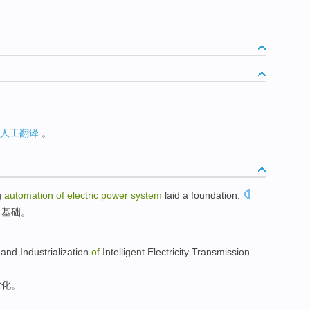
人工翻译
。
g
automation
of
electric
power
system
laid
a
foundation
.
了基础。
and
Industrialization
of
Intelligent
Electricity Transmission
业化
。