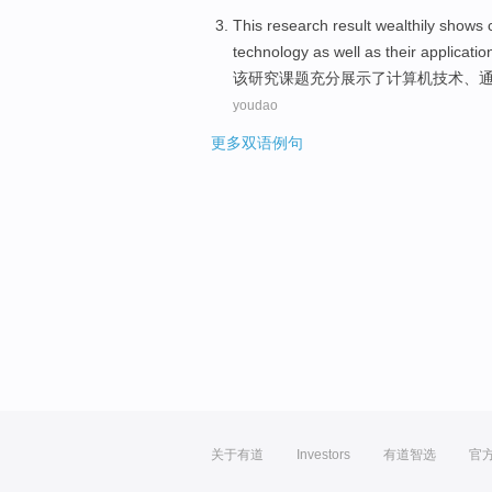
This
research
result wealthily
shows
technology
as well as their
applicatio
该
研究
课题
充分
展示了
计算机
技术
、
youdao
更多双语例句
关于有道
Investors
有道智选
官